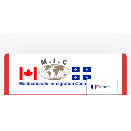
English
French
5450 Chemin de la Côte-des-Neiges Bureau 408
Montréal (Québec) H3T 1Y6
(514) 395-2888
(514) 649-8891