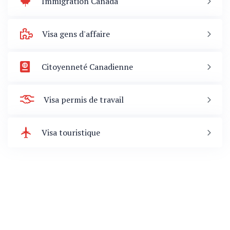
Immigration Canada
Visa gens d'affaire
Citoyenneté Canadienne
Visa permis de travail
Visa touristique
Immigration
nous
649-8891