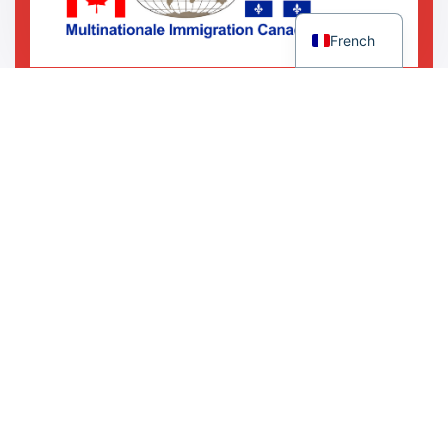
English
French
5450 Chemin de la Côte-des-Neiges Bureau 408
Montréal (Québec) H3T 1Y6
(514) 395-2888
(514) 649-8891
Ensemble, réalisons votre
projet d’immigration.