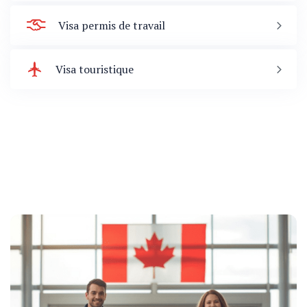
Visa permis de travail
Visa touristique
Immigration
nous
649-8891